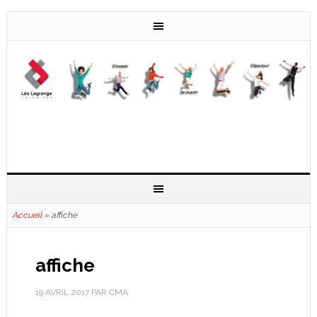
Accueil
»
affiche
affiche
19 AVRIL 2017
PAR
CMA