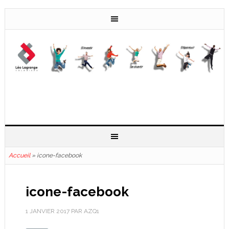
Accueil
»
icone-facebook
icone-facebook
1 JANVIER 2017
PAR
AZQ1